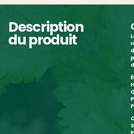
Description
du produit
L
r
d
p
d
É
H
Q
P
P
C
S
P