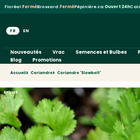
Aller au contenu
Floréal
:
Fermé
Brossard
:
Fermé
Pépinière.ca
:
Ouvert 24h
Cal
FR
EN
Nouveautés
Vrac
Semences et Bulbes
Blog
Promotions
Accueil
Coriandre
Coriandre 'Slowbolt'
ÉPUISÉ