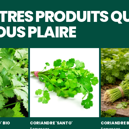
TRES PRODUITS QU
US PLAIRE
' BIO
CORIANDRE 'SANTO'
CORIANDRE B
Semences
Semences