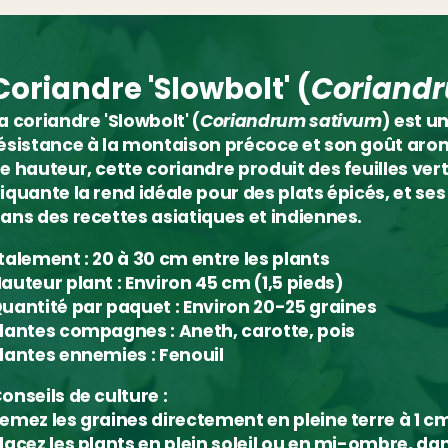
Coriandre 'Slowbolt' (
Coriand
a coriandre 'Slowbolt' (
Coriandrum sativum
) est u
ésistance à la montaison précoce et son goût arom
e hauteur, cette coriandre produit des feuilles ver
iquante la rend idéale pour des plats épicés, et s
ans des recettes asiatiques et indiennes.
talement :
20 à 30 cm entre les plants
auteur plant :
Environ 45 cm (1,5 pieds)
uantité par paquet :
Environ 20-25 graines
lantes compagnes :
Aneth, carotte, pois
lantes ennemies :
Fenouil
onseils de culture :
emez les graines directement en pleine terre à 1 c
lacez les plants en plein soleil ou en mi-ombre, dan