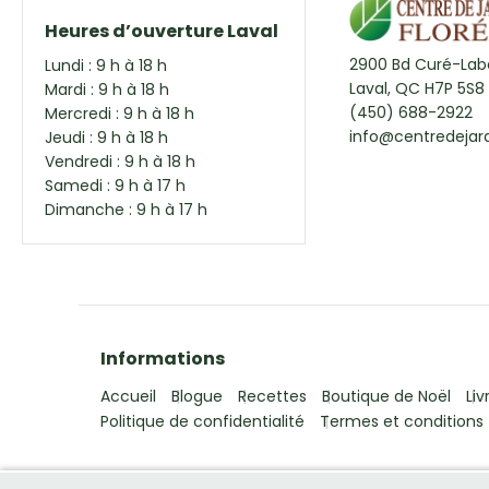
Heures d’ouverture Laval
2900 Bd Curé-Labe
Lundi : 9 h à 18 h
Laval, QC H7P 5S8
Mardi : 9 h à 18 h
(450) 688-2922
Mercredi : 9 h à 18 h
info@centredejard
Jeudi : 9 h à 18 h
Vendredi : 9 h à 18 h
Samedi : 9 h à 17 h
Dimanche : 9 h à 17 h
Informations
Accueil
Blogue
Recettes
Boutique de Noël
Liv
Politique de confidentialité
Termes et conditions