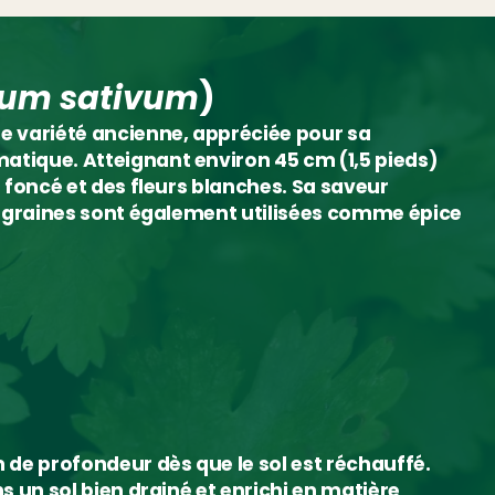
rum sativum
)
ne variété ancienne, appréciée pour sa
atique. Atteignant environ 45 cm (1,5 pieds)
t foncé et des fleurs blanches. Sa saveur
es graines sont également utilisées comme épice
m de profondeur dès que le sol est réchauffé.
s un sol bien drainé et enrichi en matière