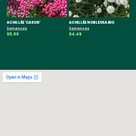
ACHILLÉE 'CASSIS'
ACHILLÉE NOBLESSA BIO
Semences
Semences
$5.99
$4.49
AC
BI
S
$