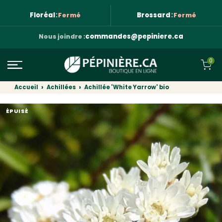
Aller au contenu
Floréal
:
Brossard
:
Fermé
Fermé
commandes@pepiniere.ca
Nous joindre :
0
Accueil
Achillées
Achillée 'White Yarrow' bio
ÉPUISÉ