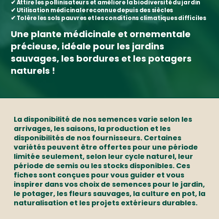
✔
Attire les pollinisateurs et améliore la biodiversité du jardin
✔
Utilisation médicinale reconnue depuis des siècles
✔
Tolère les sols pauvres et les conditions climatiques difficiles
Une
plante médicinale et ornementale
précieuse, idéale pour
les jardins
sauvages, les bordures et les potagers
naturels
!
La disponibilité de nos semences varie selon les
arrivages, les saisons, la production et les
disponibilités de nos fournisseurs. Certaines
variétés peuvent être offertes pour une période
limitée seulement, selon leur cycle naturel, leur
période de semis ou les stocks disponibles. Ces
fiches sont conçues pour vous guider et vous
inspirer dans vos choix de semences pour le jardin,
le potager, les fleurs sauvages, la culture en pot, la
naturalisation et les projets extérieurs durables.