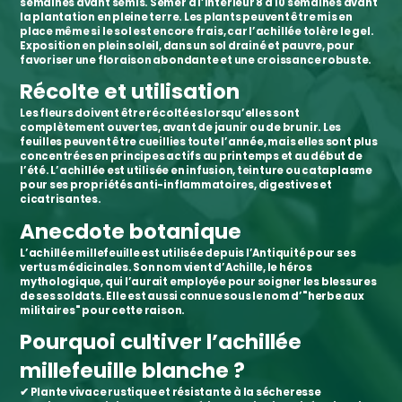
semaines
avant semis.
Semer à l’intérieur 8 à 10 semaines avant
la plantation en pleine terre. Les plants peuvent être
mis en
place même si le sol est encore frais
, car l’
achillée tolère le gel
.
Exposition en plein soleil
, dans un sol
drainé et pauvre
, pour
favoriser une
floraison abondante
et une croissance robuste.
Récolte et utilisation
Les
fleurs doivent être récoltées lorsqu’elles sont
complètement ouvertes
, avant de jaunir ou de brunir. Les
feuilles peuvent être cueillies toute l’année
, mais elles sont
plus
concentrées en principes actifs au printemps et au début de
l’été
. L’achillée est utilisée en
infusion, teinture ou cataplasme
pour ses propriétés
anti-inflammatoires, digestives et
cicatrisantes
.
Anecdote botanique
L’achillée millefeuille est
utilisée depuis l’Antiquité
pour ses
vertus médicinales. Son nom vient d’
Achille
, le héros
mythologique, qui l’aurait employée pour soigner les blessures
de ses soldats. Elle est aussi connue sous le nom d’
"herbe aux
militaires"
pour cette raison.
Pourquoi cultiver l’achillée
millefeuille blanche ?
✔
Plante vivace rustique et résistante à la sécheresse