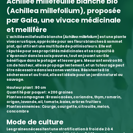
Achillée millefeuille blanche bio
(Achillea millefolium), proposée
par Gaia, une vivace médicinale
et mellifère
L’
achillée millefeuille blanche
(
Achillea millefolium
) est une
plante
vivace rustique
, appréciée pour ses
fleurs blanches à sommet
plat
, qui attirent une multitude de
pollinisateurs
. Elle est
réputée pour ses
propriétés médicinales
et sa capacité à
s’épanouir dans les sols pauvres
, tout en jouant un rôle
bénéfique dans le
potager et les vergers
. Mesurant environ
90
cm de hauteur
, elle se
propage lentement
, et un
tuteurage peut
être nécessaire
dans les zones ventées.
Résistante à la
sécheresse et au froid
, elle est idéale pour un
jardin naturel ou
sauvage
.
Hauteur plant :
90 cm
Quantité par paquet :
± 200 graines
Plantes compagnes :
Brassicacées, coriandre, thym, romarin,
origan, lavande, ail, tomate, baies, arbres fruitiers
Plantes ennemies :
Courge, courgette, citrouille, melon,
concombre
Mode de culture
Les
graines nécessitent une stratification à froid de 2 à 4