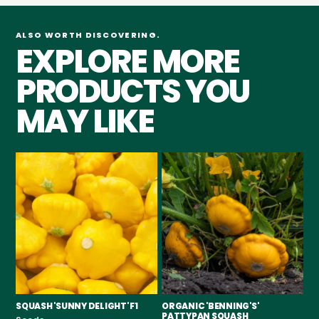
ALSO WORTH DISCOVERING.
EXPLORE MORE
PRODUCTS YOU
MAY LIKE
SQUASH 'SUNNY DELIGHT' F1
ORGANIC 'BENNING'S'
'G
PATTYPAN SQUASH
S