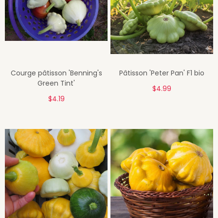
Courge pâtisson 'Benning's
Pâtisson 'Peter Pan' F1 bio
Green Tint'
$4.99
$4.19