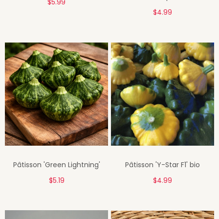
$5.99
$4.99
Pâtisson 'Green Lightning'
Pâtisson 'Y-Star F1' bio
$5.19
$4.99