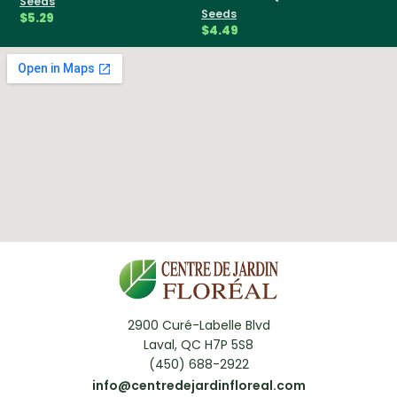
Seeds
Seeds
Se
$5.29
$4.49
$5
2900 Curé-Labelle Blvd
Laval, QC H7P 5S8
(450) 688-2922
info@centredejardinfloreal.com