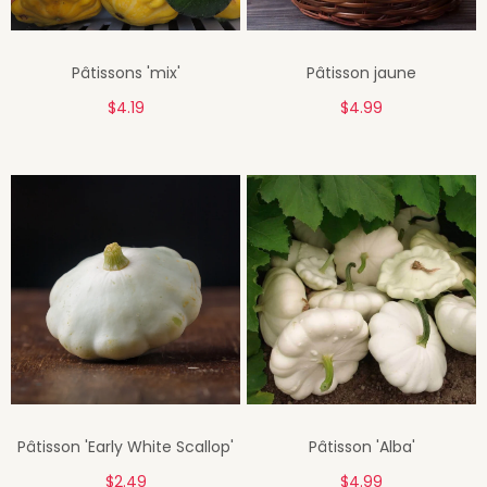
Pâtissons 'mix'
Pâtisson jaune
$4.19
$4.99
Pâtisson 'Early White Scallop'
Pâtisson 'Alba'
$2.49
$4.99