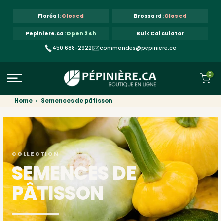
Skip to content
Floréal
:
Closed
Brossard
:
Closed
Pepiniere.ca
:
Open 24h
Bulk Calculator
450 688-2922
commandes@pepiniere.ca
0
Home
Semences de pâtisson
COLLECTION
SEMENCES DE
PÂTISSON